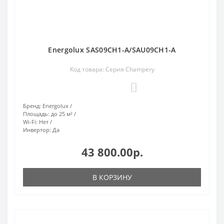
Energolux SAS09CH1-A/SAU09CH1-A
Код товара: Серия Champery
0
Бренд:
Energolux
Площадь:
до 25 м²
Wi-Fi:
Нет
Инвертор:
Да
43 800.00р.
В КОРЗИНУ