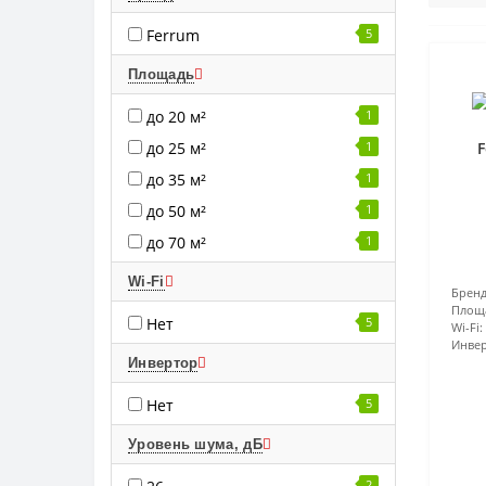
Ferrum
5
Площадь
до 20 м²
1
F
до 25 м²
1
до 35 м²
1
до 50 м²
1
до 70 м²
1
Wi-Fi
Бренд
Площ
Нет
5
Wi-Fi:
Инвер
Инвертор
Нет
5
Уровень шума, дБ
2