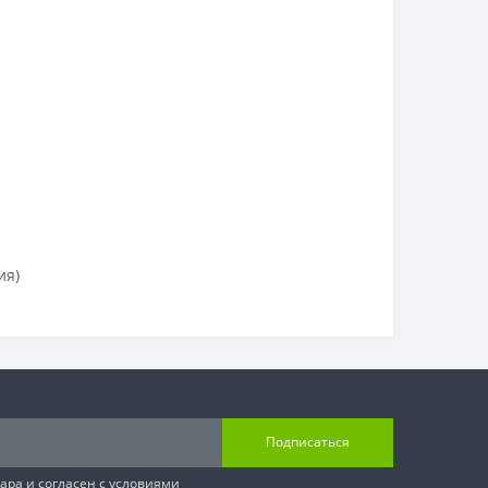
ия)
Подписаться
вара
и согласен с условиями