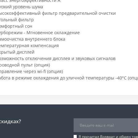
ласс энергоэффективности А
изкий уровень шума
ысокоэффективный фильтр предварительной очистки
гольный фильтр
омфортный сон
урборежим - Мгновенное охлаждение
амоочистка внутреннего блока
емпературная компенсация
крытый дисплей
озможность отключения дисплея и звуковых сигналов
роводной пульт (опция)
правление через wi-fi (опция)
абота в режиме охлаждения до уличной температуры -40°С (опц
скидках?
Я прочитал
Возврат и обмен то