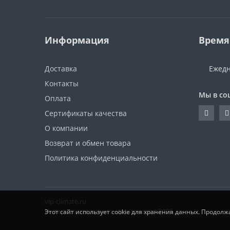
Информация
Время
Доставка
Ежедн
Контакты
Мы в со
Оплата
Сертификаты качества
О компании
Возврат и обмен товара
Политика конфиденциальности
vip-climate.ru
Интернет магазин кондиционеров 2026
Этот сайт использует cookie для хранения данных. Продолж