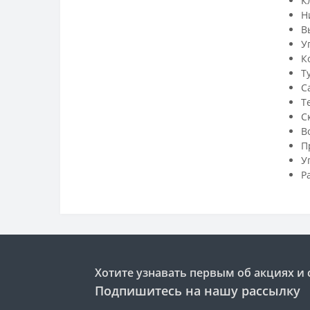
К
Н
В
У
К
Т
С
Т
С
В
П
У
Р
Хотите узнавать первым об акциях и 
Подпишитесь на нашу рассылку