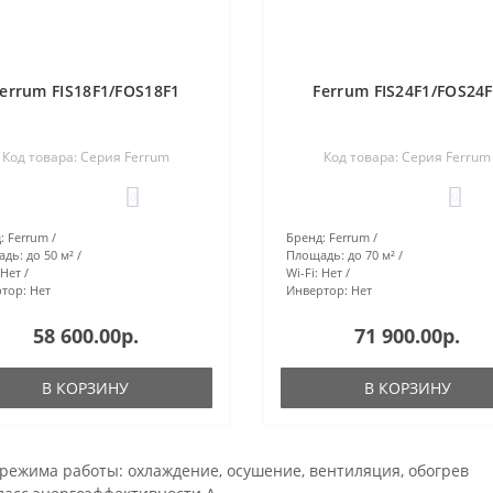
errum FIS18F1/FOS18F1
Ferrum FIS24F1/FOS24
Код товара: Серия Ferrum
Код товара: Серия Ferrum
0
0
:
Ferrum
Бренд:
Ferrum
адь:
до 50 м²
Площадь:
до 70 м²
Нет
Wi-Fi:
Нет
тор:
Нет
Инвертор:
Нет
58 600.00р.
71 900.00р.
В КОРЗИНУ
В КОРЗИНУ
 режима работы: охлаждение, осушение, вентиляция, обогрев