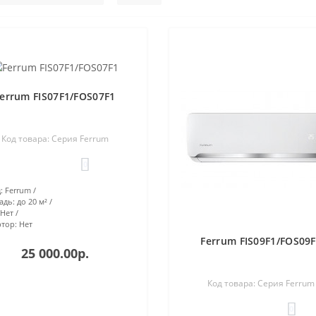
errum FIS07F1/FOS07F1
Код товара: Серия Ferrum
0
:
Ferrum
адь:
до 20 м²
Нет
тор:
Нет
Ferrum FIS09F1/FOS09
25 000.00р.
Код товара: Серия Ferrum
0