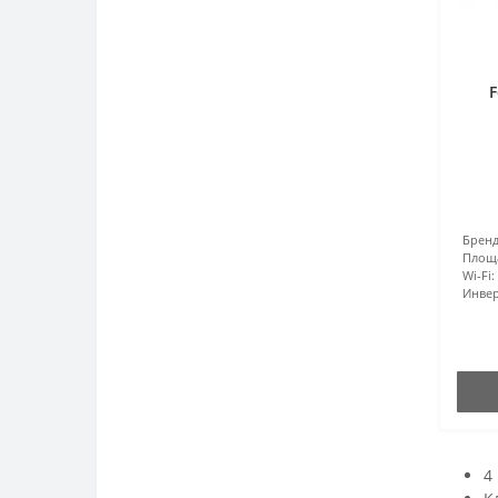
F
Бренд
Площ
Wi-Fi:
Инвер
4